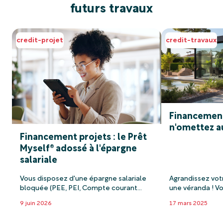
futurs travaux
credit-projet
credit-travaux
Financement
n'omettez a
Financement projets : le Prêt
Myself® adossé à l'épargne
salariale
Vous disposez d'une épargne salariale
Agrandissez vot
bloquée (PEE, PEI, Compte courant
une véranda ! V
bloqué) ? Découvrez dans cet article
votre maison ? P
9 juin 2026
17 mars 2025
les avantages du Prêt Myself pour
une jolie vérand
financer vos projets, quels qu'ils soient !
profiter de vot