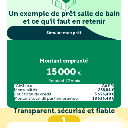
Un exemple de prêt salle de bain
et ce qu'il faut en retenir
Simuler mon prêt
Montant emprunté
15 000
€
Pendant 72 mois
TAEG fixe
7,69 %
Mensualités
258,84 €
Coût total du crédit
3 636,48 €
Montant total dû par l'emprunteur
18 636,48 €
Transparent, sécurisé et fiable
1