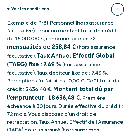
Aménagement intérieur, vacances au
en restant à l'in
soleil, acquisition d'un nouveau véhicule,
extension pratiq
Voir les conditions
c'est vous qui choisissez.
l'agrandissemen
Exemple de Prêt Personnel (hors assurance
facultative) : pour un montant total de crédit
de 15 000,00 €, remboursable en 72
mensualités de 258,84 €
(hors assurance
Taux Annuel Effectif Global
facultative).
(TAEG) fixe : 7,69 %
(hors assurance
facultative). Taux débiteur fixe de : 7,43 %.
Perceptions forfaitaires : 0,00 €. Coût total du
Montant total dû par
crédit : 3 636,48 €.
l'emprunteur : 18 636,48 €
. Première
échéance à 30 jours. Durée effective du crédit :
72 mois. Vous disposez d'un droit de
rétractation. Taux Annuel Effectif de l’Assurance
(TAEA) pour un assuré (hors surprimes