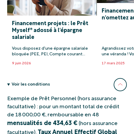
Financement
n'omettez a
Financement projets : le Prêt
Myself® adossé à l'épargne
salariale
Vous disposez d'une épargne salariale
Agrandissez vot
bloquée (PEE, PEI, Compte courant
une véranda ! V
bloqué) ? Découvrez dans cet article
votre maison ? P
9 juin 2026
17 mars 2025
les avantages du Prêt Myself pour
une jolie vérand
financer vos projets, quels qu'ils soient !
profiter de vot
Aménagement intérieur, vacances au
en restant à l'in
soleil, acquisition d'un nouveau véhicule,
extension pratiq
Voir les conditions
c'est vous qui choisissez.
l'agrandissemen
Exemple de Prêt Personnel (hors assurance
facultative) : pour un montant total de crédit
de 18 000,00 €, remboursable en 48
mensualités de 434,63 €
(hors assurance
Taux Annuel Effectif Global
facultative).