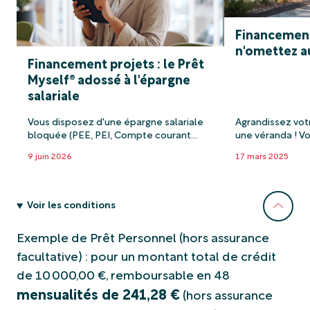
Financement
n'omettez a
Financement projets : le Prêt
Myself® adossé à l'épargne
salariale
Vous disposez d'une épargne salariale
Agrandissez vot
bloquée (PEE, PEI, Compte courant
une véranda ! V
bloqué) ? Découvrez dans cet article
votre maison ? P
9 juin 2026
17 mars 2025
les avantages du Prêt Myself pour
une jolie vérand
financer vos projets, quels qu'ils soient !
profiter de vot
Aménagement intérieur, vacances au
en restant à l'in
soleil, acquisition d'un nouveau véhicule,
extension pratiq
Voir les conditions
c'est vous qui choisissez.
l'agrandissemen
Exemple de Prêt Personnel (hors assurance
facultative) : pour un montant total de crédit
de 10 000,00 €, remboursable en 48
mensualités de 241,28 €
(hors assurance