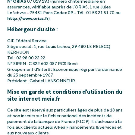
N° ORIAS
07 019 193 (numéro d'intermédiaire en
assurances, vérifiable auprès de l'ORIAS, 1 rue Jules
Lefebvre - 75431 Paris Cedex 09 - Tél : 01 53 21 51 70 ou
http://www.orias.fr
).
Hébergeur du site :
GIE Fédéral Service
Siège social : 1, rue Louis Lichou, 29 480 LE RELECQ
KERHUON
Tel : 02 98 00 22 22
N° SIREN : C 322 602 087 RCS Brest
Groupement d'Intérêt Economique régi par l'ordonnance
du 23 septembre 1967.
Président : Gabriel LANSONNEUR.
Mise en garde et conditions d'utilisation du
site internet meia.fr
Ce site est réservé aux particuliers âgés de plus de 18 ans
et non inscrits sur le fichier national des incidents de
paiement de la banque de France (F.I.C.P). Il s'adresse à la
fois aux clients actuels Arkéa Financements & Services et
aux nouveaux clients.