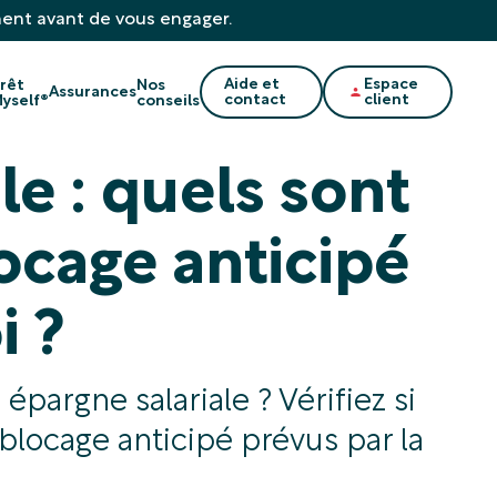
ment avant de vous engager.
Aide et
Espace
rêt
Nos
Assurances
contact
client
yself®
conseils
le : quels sont
ocage anticipé
i ?
pargne salariale ? Vérifiez si
éblocage anticipé prévus par la