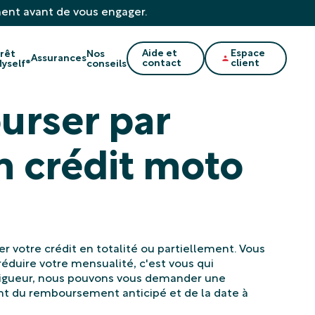
ment avant de vous engager.
Aide et
Espace
rêt
Nos
Assurances
contact
client
yself®
conseils
urser par
n crédit moto
er votre crédit en totalité ou partiellement. Vous
éduire votre mensualité, c'est vous qui
vigueur, nous pouvons vous demander une
t du remboursement anticipé et de la date à