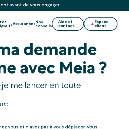
ment avant de vous engager.
Aide et
Espace
rêt
Nos
Assurances
contact
client
yself®
conseils
e ma demande
gne avec Meia ?
-je me lancer en toute
st :
z vous et n'avez pas à vous déplacer. Vous