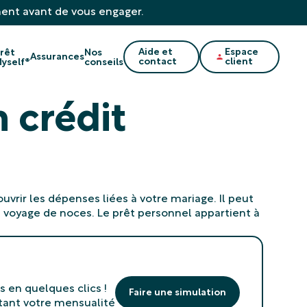
ment avant de vous engager.
Aide et
Espace
rêt
Nos
Assurances
contact
client
yself®
conseils
 crédit
uvrir les dépenses liées à votre mariage. Il peut
u voyage de noces. Le prêt personnel appartient à
s en quelques clics !
Faire une simulation
tant votre mensualité